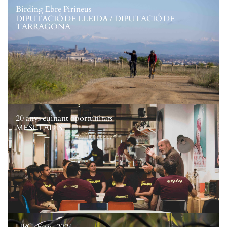
Birding Ebre Pirineus
DIPUTACIÓ DE LLEIDA / DIPUTACIÓ DE
TARRAGONA
20 anys cuinant oportunitats
MESCLADÍS