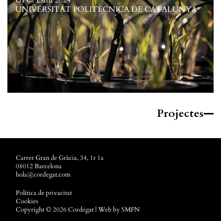
UPC. Estiu 2024
UNIVERSITAT POLITÈCNICA DE CATALUNYA
Projectes
Carrer Gran de Gràcia, 34, 1r 1a
08012 Barcelona
hola@cordegat.com
Política de privacitat
Cookies
Copyright © 2026 Cordegat | Web by
SMFN