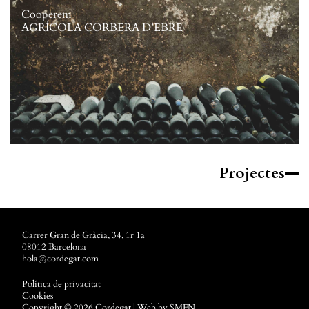
Cooperem
AGRÍCOLA CORBERA D’EBRE
Projectes
Carrer Gran de Gràcia, 34, 1r 1a
08012 Barcelona
hola@cordegat.com
Política de privacitat
Cookies
Copyright © 2026 Cordegat | Web by
SMFN